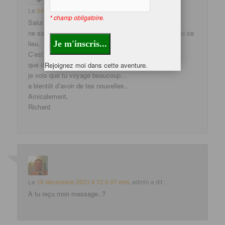
Le
24 novembre 2021 à 16 h 53 min
,
Richard
a dit :
* champ obligatoire.
Salut Trice,
ne sachant pas où te laisser un ptit coucou, j’ai choisi ce
lieu.
C’est Richard de TEITARC, tu te souviens?
que deviens-tu?
Rejoignez moi dans cette aventure.
je vois que tu voyage beaucoup…
a bientôt d’avoir de tes nouvelles..
Amicalement,
Richard
Le
19 décembre 2021 à 12 h 07 min
,
admin
a dit :
A tu reçu mon message..?