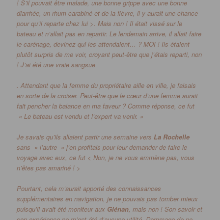
! S’il pouvait être malade, une bonne grippe avec une bonne
diarrhée, un rhum carabiné et de la fièvre, il y aurait une chance
pour qu’il reparte chez lui >. Mais non ! Il était vissé sur le
bateau et n’allait pas en repartir. Le lendemain arrive, il allait faire
le carénage, devinez qui les attendaient… ? MOI ! Ils étaient
plutôt surpris de me voir, croyant peut-être que j’étais reparti, non
! J’ai été une vraie sangsue
. Attendant que la femme du propriétaire aille en ville, je faisais
en sorte de la croiser. Peut-être que le cœur d’une femme aurait
fait pencher la balance en ma faveur ? Comme réponse, ce fut
« Le bateau est vendu et l’expert va venir. »
Je savais qu’ils allaient partir une semaine vers
La Rochelle
sans » l’autre » j’en profitais pour leur demander de faire le
voyage avec eux, ce fut < Non, je ne vous emmène pas, vous
n’êtes pas amariné ! >
Pourtant, cela m’aurait apporté des connaissances
supplémentaires en navigation, je ne pouvais pas tomber mieux
puisqu’il avait été moniteur aux
Glénan
, mais non ! Son savoir et
son expérience ne m’ont été d’aucune utilité. Dommage de ne