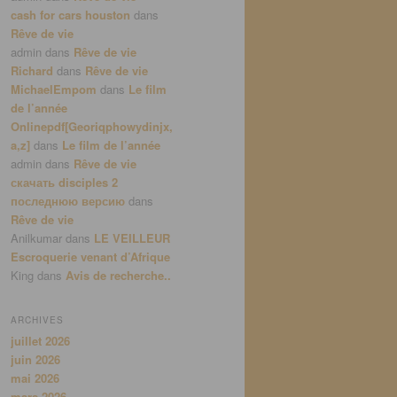
cash for cars houston
dans
Rêve de vie
admin
dans
Rêve de vie
Richard
dans
Rêve de vie
MichaelEmpom
dans
Le film
de l’année
Onlinepdf[Georiqphowydinjx,
a,z]
dans
Le film de l’année
admin
dans
Rêve de vie
скачать disciples 2
последнюю версию
dans
Rêve de vie
Anilkumar
dans
LE VEILLEUR
Escroquerie venant d’Afrique
King
dans
Avis de recherche..
ARCHIVES
juillet 2026
juin 2026
mai 2026
mars 2026