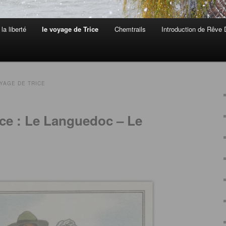
la liberté
le voyage de Trice
Chemtrails
Introduction de Rêve 
YAGE DE TRICE
ice : Le Languedoc – Le