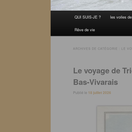
Menu
QUI SUIS-JE ?
les voiles de 
principal
Rêve de vie
ARCHIVES DE CATÉGORIE :
LE VO
Le voyage de Tr
Bas-Vivarais
Publié le
18 juillet 2026