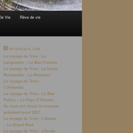
De Vie
Rêve de vie
RÊVERSAVIE.COM
Le voyage de Trice : Le
Languedoc – Le Bas-Vivarais
Le voyage de Trice : La haute-
Normandie – Le Roumois
Le voyage de Trice :
l’Orléanais
Le voyage de Trice : Le Bas-
Poitou – Le Pays D’Olonne
Ils vous ont choisi le nouveau
président pour 2027
Le voyage de Trice : L’Alsace
– Le Grand Ried
Le voyage de Trice : L’Île-de-