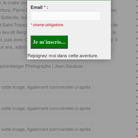
 le maire Jean Saussac fait venir de nombreux artistes,
Email
*
:
tura, Pierre Brasseur, Claude Nougaro, Alexander Calder,
Solleville, Isabelle Aubret et Jean Ferrat, ce qui vaut à
t Saint-Tropez ardéchois ». En 1974, Jean Ferrat décide de
* champ obligatoire.
u lieu-dit Bergnolles, avec sa femme Christine Sèvres et la
tel, puis avec Colette Laffont, qui sera sa seconde épouse. Il
x ans, adjoint au maire chargé de la culture.
Rejoignez moi dans cette aventure.