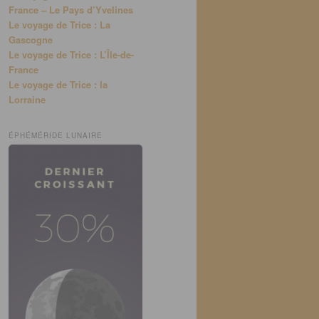
France – Le Pays d’Yvelines
Le voyage de Trice : La
Gascogne
Le voyage de Trice : L’Île-de-
France
Le voyage de Trice : la
Lorraine
ÉPHÉMÉRIDE LUNAIRE