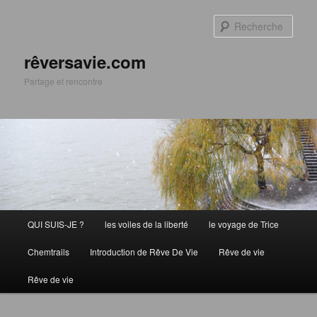
Aller
Aller
au
au
Rech
contenu
contenu
principal
secondaire
rêversavie.com
Partage et rencontre
Menu
QUI SUIS-JE ?
les voiles de la liberté
le voyage de Trice
principal
Chemtrails
Introduction de Rêve De Vie
Rêve de vie
Rêve de vie