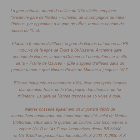
La gare actuelle, datant du milieu du XX
e
siècle, remplace
l’ancienne gare de Nantes – Orléans, de la compagnie du
Paris-
Orléans
, par opposition à la gare de l’État, terminus nantais du
réseau de l’État.
Établie à 9 mètres d’altitude, la gare de Nantes est située au PK
430,372
de la ligne de Tours à St-Nazaire.
Ancienne gare
centrale de Nantes, la gare d’Orléans est construites sur le site
de la « Prairie de
Mauves » (
Elle s’appela d’ailleurs dans un
premier temps « gare
Nantes-Prairie
de Mauves » jusqu’en 1887.
Elle est inaugurée en novembre 1853, deux ans après l’arrivée
des premiers trains de la Compagnie des chemins de fer
d’Orléans. La gare de Nantes dispose de 15 voies à quai.
Nantes possède également un important dépôt de
locomotives conservant une importante activité, celui de
Nantes-
Blottereau
, situé dans le quartier de
Doulon
.
Des locomotives à
vapeur 231 D et 141 R aux locomotives diesel
BB
66000
et
BB
67000 en passant par les autorails X 2400 X 2800 et X