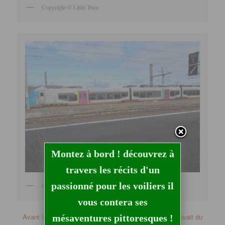
Copyright © Little Trice
Montez à bord ! découvrez à
travers les récits d'un
passionné pour les voiliers il
Copyright © Little Trice
vous contera ses
Avant la création des Départements, Saint-Nazaire relevait du
mésaventures pittoresques !