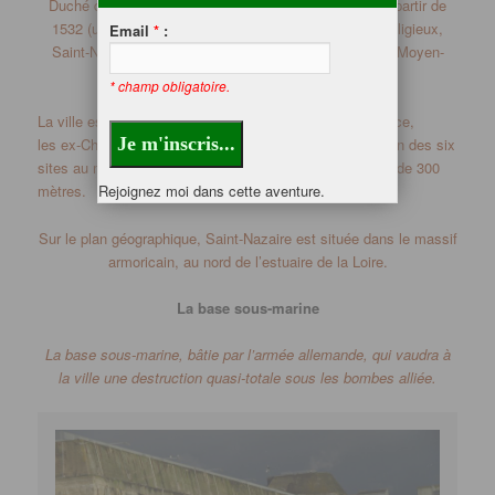
Duché de Bretagne, puis du Parlement de Bretagne à partir de
1532
(union de la Bretagne à la France)
.
Sur le plan religieux,
Email
*
:
Saint-Nazaire relève de l’Évêché de Nantes depuis le Moyen-
âge.
* champ obligatoire.
La ville est la capitale de la construction navale en France,
les
ex-Chantiers
de l’Atlantique de Saint-Nazaire sont l’un des six
sites au monde à construire des grands navires de plus de 300
Rejoignez moi dans cette aventure.
mètres.
Sur le plan géographique, Saint-Nazaire est située dans le massif
armoricain, au nord de l’estuaire de la Loire.
La base sous-marine
La base sous-marine, bâtie par l’armée allemande, qui vaudra à
la ville une destruction quasi-totale sous les bombes alliée.