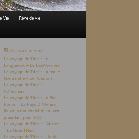
e Vie
Rêve de vie
RÊVERSAVIE.COM
Le voyage de Trice : Le
Languedoc – Le Bas-Vivarais
Le voyage de Trice : La haute-
Normandie – Le Roumois
Le voyage de Trice :
l’Orléanais
Le voyage de Trice : Le Bas-
Poitou – Le Pays D’Olonne
Ils vous ont choisi le nouveau
président pour 2027
Le voyage de Trice : L’Alsace
– Le Grand Ried
Le voyage de Trice : L’Île-de-