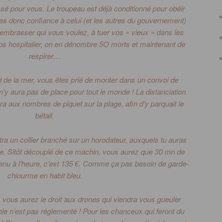
ssé pour vous.
Le troupeau est déjà conditionné pour obéir
tes donc confiance à celui
(et les autres du gouvernement)
d’embrasser qui vous voulez, à tuer vos « vieux » dans les
rps hospitalier, on en dénombre
5O
morts et maintenant de
respirer…
 de la mer, vous êtes prié de monter dans un convoi de
 n’y aura pas de place pour tout le monde !
La distanciation
 aux nombres de piquet sur la plage, afin d’y parquait le
bétail.
tra un collier branché sur un horodateur, auxquels tu auras
e.
Sitôt découplé de ce machin, vous aurez que 30
mn
de
enu à l’heure, c’est 135 €.
Comme ça pas besoin de garde-
chiourme en habit bleu.
, vous aurez le droit aux drones qui viendra vous gueuler
le n’est pas réglementé !
Pour les chanceux qui feront du