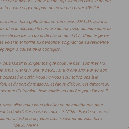
!
Si par malheur il y en à un de trop, alors on tire à la courte
que tu sache nager ou pas, on ne va pas payer 135 € !!
re amis, faire gaffe la aussi.
Ton voisin d’
H.L.M.
ayant la
ra, et si tu
dépasse
le nombre de convives autorisé dans ta
laisir de passer un coup de fil à un ami !
(17)
C’est le genre
es voisins et notifié au personnel soignant de sa résidence
éguerpir à cause de la contagion.
on, cela faisait si longtemps que nous ne pas sommes vu.
 amis », et là ni une ni deux, l’ami drone arrive avec son
z dépassé le cotât, vous ne vous soumettez pas à la
tion, et du port du masque, et l’abus d’alcool est dangereux
 nombre d’infraction, belle entrée en matière pour l’apéro !!
 vous allez enfin vous réveiller de ce cauchemar, pour
ir le droit d’aller ou vous voulez ?
NON !
Bande de cons !
clamer a tord et à cri, vous allez réclamer de vous faire
VACCINER !