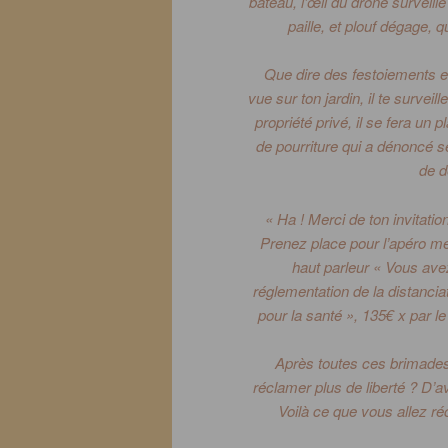
bateau, l’œil du drone surveille 
paille, et plouf dégage, 
Que dire des festoiements ent
vue sur ton jardin, il te surveille
propriété privé, il se fera un p
de pourriture qui a dénoncé s
de d
«
Ha !
Merci de ton invitati
Prenez place pour l’apéro mes
haut parleur « Vous ave
réglementation de la distancia
pour la santé », 135€ x par le
Après toutes ces brimades,
réclamer plus de liberté ?
D’avo
Voilà ce que vous allez ré