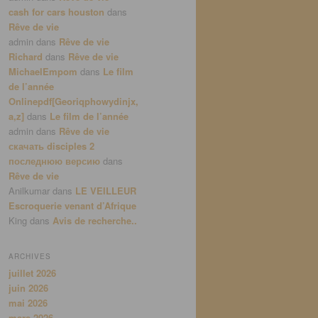
cash for cars houston
dans
Rêve de vie
admin
dans
Rêve de vie
Richard
dans
Rêve de vie
MichaelEmpom
dans
Le film
de l’année
Onlinepdf[Georiqphowydinjx,
a,z]
dans
Le film de l’année
admin
dans
Rêve de vie
скачать disciples 2
последнюю версию
dans
Rêve de vie
Anilkumar
dans
LE VEILLEUR
Escroquerie venant d’Afrique
King
dans
Avis de recherche..
ARCHIVES
juillet 2026
juin 2026
mai 2026
mars 2026