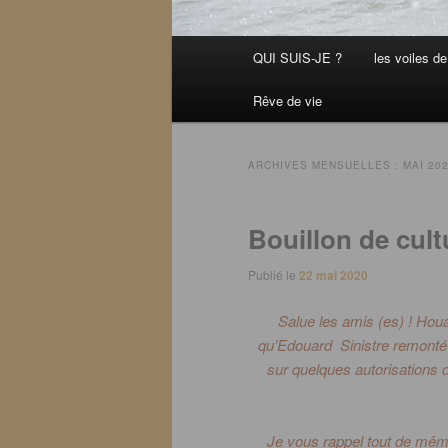
Menu
QUI SUIS-JE ?
les voiles de 
principal
Rêve de vie
ARCHIVES MENSUELLES :
MAI 20
Bouillon de cult
Publié le
22 mai 2020
Salue les amis
(es)
!
Hou
qu’Edouard Sinistre remonté
sur quelques autorisations d
Je vous rappel tout de mêm