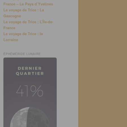
France – Le Pays d’Yvelines
Le voyage de Trice : La
Gascogne
Le voyage de Trice : L’Île-de-
France
Le voyage de Trice : la
Lorraine
ÉPHÉMÉRIDE LUNAIRE