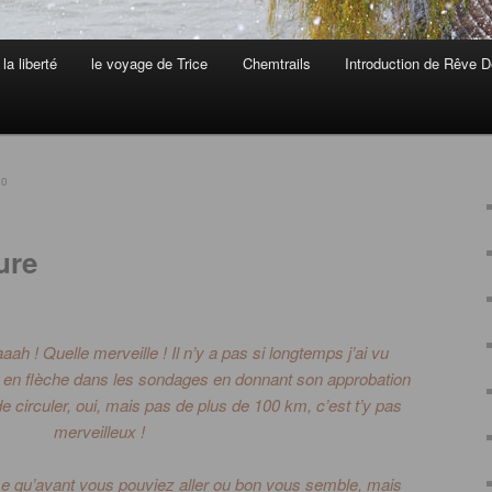
la liberté
le voyage de Trice
Chemtrails
Introduction de Rêve D
20
ure
aaah
!
Quelle merveille !
Il n’y a pas si longtemps j’ai vu
 en flèche dans les sondages en donnant son approbation
e circuler, oui, mais pas de plus de 100 km, c’est t’y pas
merveilleux !
e qu’avant vous pouviez aller ou bon vous semble, mais