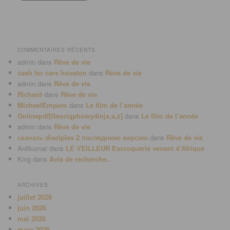
COMMENTAIRES RÉCENTS
admin
dans
Rêve de vie
cash for cars houston
dans
Rêve de vie
admin
dans
Rêve de vie
Richard
dans
Rêve de vie
MichaelEmpom
dans
Le film de l’année
Onlinepdf[Georiqphowydinjx,a,z]
dans
Le film de l’année
admin
dans
Rêve de vie
скачать disciples 2 последнюю версию
dans
Rêve de vie
Anilkumar
dans
LE VEILLEUR Escroquerie venant d’Afrique
King
dans
Avis de recherche..
ARCHIVES
juillet 2026
juin 2026
mai 2026
mars 2026