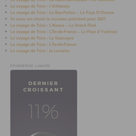
Le voyage de Trice : l’Orléanais
Le voyage de Trice : Le Bas-Poitou – Le Pays D’Olonne
Ils vous ont choisi le nouveau président pour 2027
Le voyage de Trice : L’Alsace – Le Grand Ried
Le voyage de Trice : L’Île-de-France – Le Pays d’Yvelines
Le voyage de Trice : La Gascogne
Le voyage de Trice : L’Île-de-France
Le voyage de Trice : la Lorraine
ÉPHÉMÉRIDE LUNAIRE