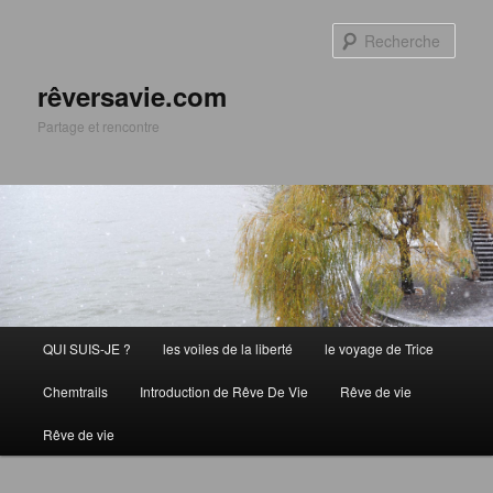
Aller
Aller
au
au
Rech
contenu
contenu
principal
secondaire
rêversavie.com
Partage et rencontre
Menu
QUI SUIS-JE ?
les voiles de la liberté
le voyage de Trice
principal
Chemtrails
Introduction de Rêve De Vie
Rêve de vie
Rêve de vie