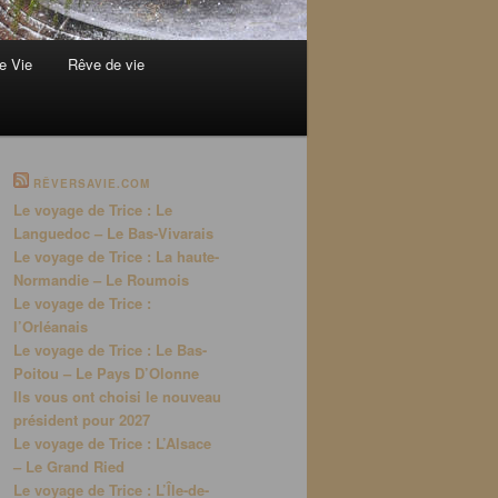
e Vie
Rêve de vie
RÊVERSAVIE.COM
Le voyage de Trice : Le
Languedoc – Le Bas-Vivarais
Le voyage de Trice : La haute-
Normandie – Le Roumois
Le voyage de Trice :
l’Orléanais
Le voyage de Trice : Le Bas-
Poitou – Le Pays D’Olonne
Ils vous ont choisi le nouveau
président pour 2027
Le voyage de Trice : L’Alsace
– Le Grand Ried
Le voyage de Trice : L’Île-de-