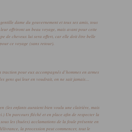
 gentille dame du gouvernement et tous ses amis, tous
e leur offriront un beau voyage, mais avant pour cette
e de cheveux lui sera offert, car elle doit être belle
pour ce voyage
(sans retour)
.
n traction pour eux accompagnés d’hommes en armes
des gens qui leur en voudrait, on ne sait jamais…
ien
(les enfants auraient bien voulu une clairière, mais
i.)
Un parcours fléché et en place afin de respecter la
t sous les
(huées)
acclamations de la foule présente en
délivrance, la procession peut commencer, tout le