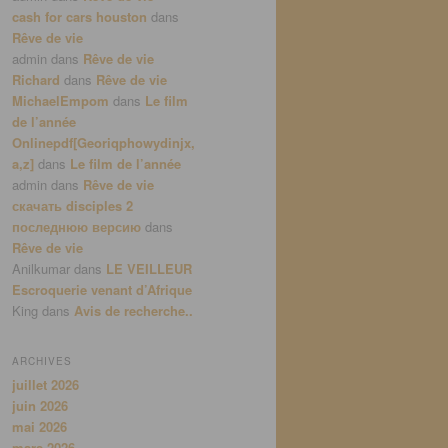
cash for cars houston
dans
Rêve de vie
admin
dans
Rêve de vie
Richard
dans
Rêve de vie
MichaelEmpom
dans
Le film
de l’année
Onlinepdf[Georiqphowydinjx,
a,z]
dans
Le film de l’année
admin
dans
Rêve de vie
скачать disciples 2
последнюю версию
dans
Rêve de vie
Anilkumar
dans
LE VEILLEUR
Escroquerie venant d’Afrique
King
dans
Avis de recherche..
ARCHIVES
juillet 2026
juin 2026
mai 2026
mars 2026