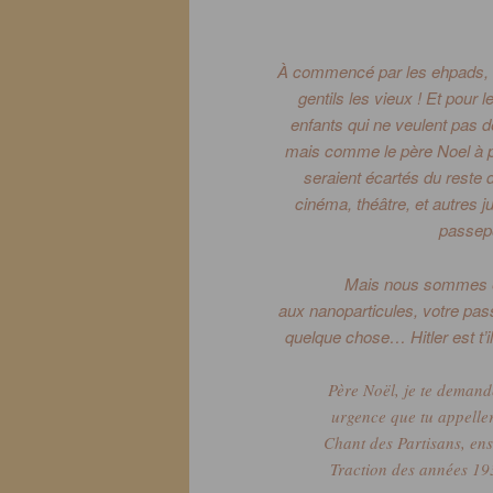
À commencé par les e
hpads
,
gentils les vieux !
Et pour le
enfants qui ne veulent pas d
mais comme le père Noel à pl
seraient écartés du reste d
cinéma, théâtre, et autres j
passep
Mais nous sommes en
aux
nano
particules, votre pas
quelque chose…
Hitler est t’
Père Noël, je te demande
urgence que tu appeller
Chant des Partisans, en
Traction des années 193