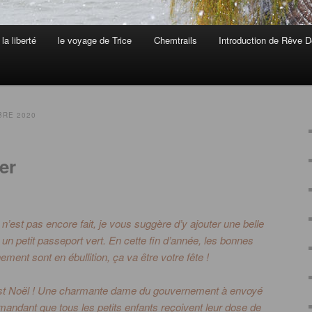
la liberté
le voyage de Trice
Chemtrails
Introduction de Rêve D
RE 2020
er
n’est pas encore fait, je vous suggère d’y ajouter une belle
 un petit passeport vert.
En cette fin d’année, les bonnes
ment sont en ébullition, ça va être votre fête !
t Noël !
Une charmante dame du gouvernement à envoyé
emandant que tous les petits enfants reçoivent leur dose de