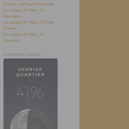
France – Le Pays d’Yvelines
Le voyage de Trice : La
Gascogne
Le voyage de Trice : L’Île-de-
France
Le voyage de Trice : la
Lorraine
ÉPHÉMÉRIDE LUNAIRE