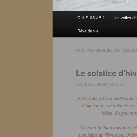
Menu
QUI SUIS-JE ?
les voiles de 
principal
Rêve de vie
ARCHIVES MENSUELLES :
DÉCEMB
Le solstice d’hiv
Publié le
23 décembre 2020
Alors mes amis si votre sapin 
étoile jaune, ou selon le cas
idées, du gouverne
Cela tombe bien puisque c’es
une lettre au Père Noël lui d