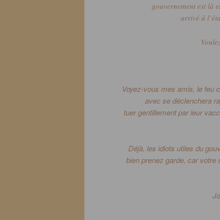
gouvernement est là et
arrivé à l’ét
Voule
Voyez-vous mes amis, le feu co
avec se déclenchera rap
tuer
gentillement
par leur vacci
Déjà, les idiots utiles du gou
bien prenez garde, car votre s
Jo