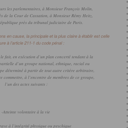
urs les parlementaires, à Monsieur François
Molin
,
ès de la Cour de Cassation, à Monsieur Rémy
Heitz
,
épublique près du tribunal judiciaire de Paris.
s en cause, la principale et la plus claire à établir
est
celle
gure à l’article 211-1 du code pénal :
le fait, en exécution d’un plan concerté tendant à la
partielle d’un groupe national, ethnique, racial ou
pe déterminé à partir de tout autre critère arbitraire,
re commettre, à l’encontre de membres de ce groupe,
l’un des actes suivants :
-Atteinte volontaire à la vie
grave à l’intégrité physique ou psychique