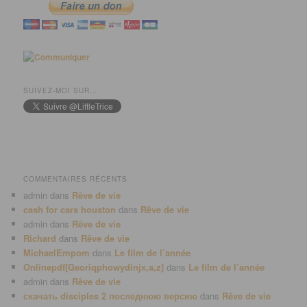
SUIVEZ-MOI SUR…
COMMENTAIRES RÉCENTS
admin
dans
Rêve de vie
cash for cars houston
dans
Rêve de vie
admin
dans
Rêve de vie
Richard
dans
Rêve de vie
MichaelEmpom
dans
Le film de l’année
Onlinepdf[Georiqphowydinjx,a,z]
dans
Le film de l’année
admin
dans
Rêve de vie
скачать disciples 2 последнюю версию
dans
Rêve de vie