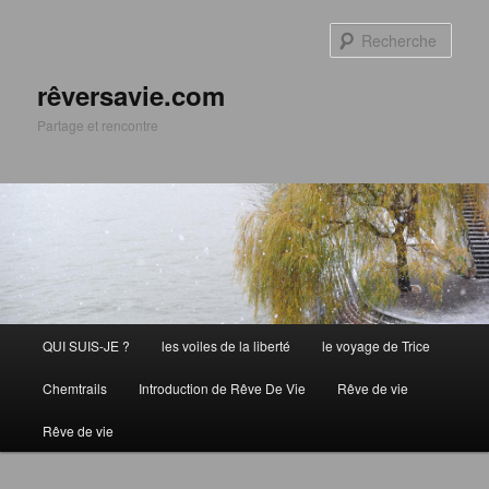
Aller
Aller
au
au
Rech
contenu
contenu
principal
secondaire
rêversavie.com
Partage et rencontre
Menu
QUI SUIS-JE ?
les voiles de la liberté
le voyage de Trice
principal
Chemtrails
Introduction de Rêve De Vie
Rêve de vie
Rêve de vie