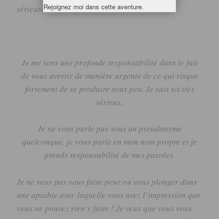
Rejoignez moi dans cette aventure.
sérieusement en garde.
Je me sens une profonde responsabilité dans le fait
de vous avertir de manière urgente de ce qui risque
fortement de se produire sous peu.
Je suis ici très
sérieux.
Je ne vous parle pas sous un pseudonyme
quelconque, je vous parle en mon nom propre et je
prends responsabilité de mes paroles.
Je ne veux pas vous faire peur ou vous plonger dans
une apathie avec laquelle vous avez l’impression que
vous ne pouvez rien y faire !
Je veux que vous vous