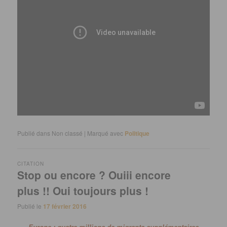
Publié dans
Non classé
|
Marqué avec
Politique
CITATION
Stop ou encore ? Ouiii encore
plus !! Oui toujours plus !
Publié le
17 février 2016
Europe : quatre millions de migrants supplémentaires