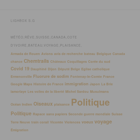
LIGHBOX S.G
MÉTÉO,RÊVE,SUISSE,CANADA,COTE
D’IVOIRE,BATEAU,VOYAGE,PLAISANCE,
Armada de Rouen
Avions
avis de recherche
bateau
Belgique
Canada
Chemtrails
chance
Châteaux
Coquillages
Corée du sud
Covid 19
Dauphiné
Dijon
Député Belge
Eglise catholique
Fluorure de sodim
Ermenonville
Fontenay-le-Comte
France
immigration
Google Maps
Histoire de France
Japon
La Brie
lamorlaye
Les voiles de la liberté
Michel Sardou
Musulmans
Politique
Oiseaux
Océan Indien
plaisance
Politique
Rapace
sans papiers
Seconde guerre mondiale
Suisse
voyage
voeux
Terre Neuve
train corail
Vicomte
Violences
Émigration