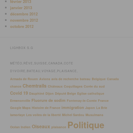
février 2013
janvier 2013
décembre 2012
novembre 2012
octobre 2012
LIGHBOX S.G
MÉTÉO,RÊVE,SUISSE,CANADA,COTE
D’IVOIRE,BATEAU,VOYAGE,PLAISANCE,
Armada de Rouen
Avions
avis de recherche
bateau
Belgique
Canada
Chemtrails
chance
Châteaux
Coquillages
Corée du sud
Covid 19
Dauphiné
Dijon
Député Belge
Eglise catholique
Fluorure de sodim
Ermenonville
Fontenay-le-Comte
France
immigration
Google Maps
Histoire de France
Japon
La Brie
lamorlaye
Les voiles de la liberté
Michel Sardou
Musulmans
Politique
Oiseaux
Océan Indien
plaisance