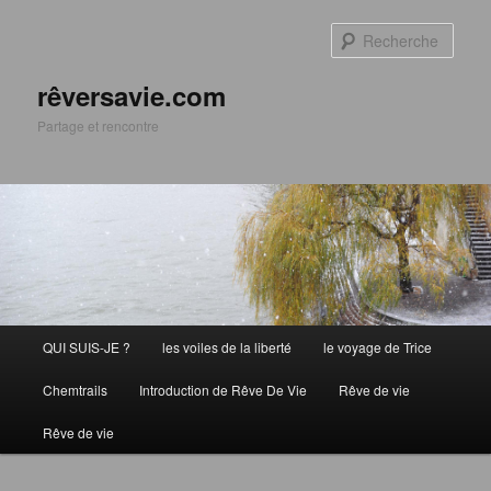
Aller
Aller
au
au
Rech
contenu
contenu
principal
secondaire
rêversavie.com
Partage et rencontre
Menu
QUI SUIS-JE ?
les voiles de la liberté
le voyage de Trice
principal
Chemtrails
Introduction de Rêve De Vie
Rêve de vie
Rêve de vie