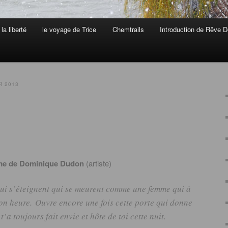
la liberté
le voyage de Trice
Chemtrails
Introduction de Rêve D
R 2013
e de Dominique Dudon
(artiste)
 qui s’éteignent qui se meurent comme une femme qui à
son heure.
Ouvre encore une fois cette porte qui donne
 t’a toujours fait envie et hôte de toi cette nuit.