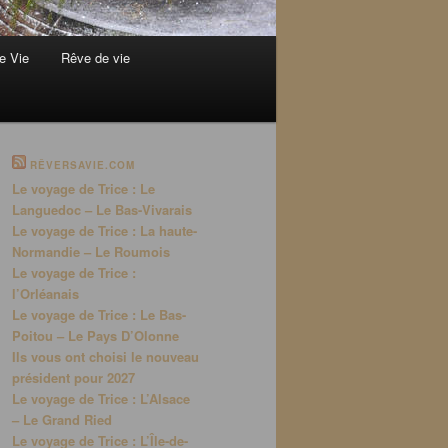
e Vie
Rêve de vie
RÊVERSAVIE.COM
Le voyage de Trice : Le
Languedoc – Le Bas-Vivarais
Le voyage de Trice : La haute-
Normandie – Le Roumois
Le voyage de Trice :
l’Orléanais
Le voyage de Trice : Le Bas-
Poitou – Le Pays D’Olonne
Ils vous ont choisi le nouveau
président pour 2027
Le voyage de Trice : L’Alsace
– Le Grand Ried
Le voyage de Trice : L’Île-de-