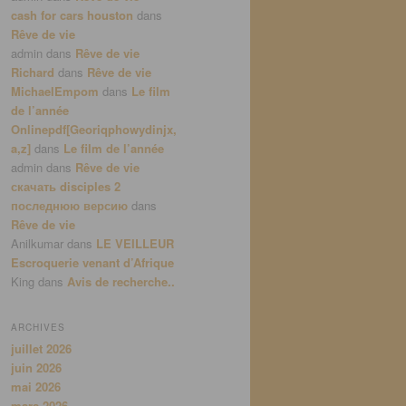
cash for cars houston
dans
Rêve de vie
admin
dans
Rêve de vie
Richard
dans
Rêve de vie
MichaelEmpom
dans
Le film
de l’année
Onlinepdf[Georiqphowydinjx,
a,z]
dans
Le film de l’année
admin
dans
Rêve de vie
скачать disciples 2
последнюю версию
dans
Rêve de vie
Anilkumar
dans
LE VEILLEUR
Escroquerie venant d’Afrique
King
dans
Avis de recherche..
ARCHIVES
juillet 2026
juin 2026
mai 2026
mars 2026