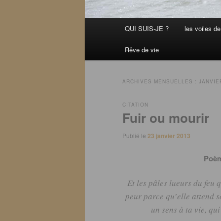
Menu
QUI SUIS-JE ?
les voiles de 
principal
Rêve de vie
ARCHIVES MENSUELLES :
JANVIE
CITATION
Fuir ou mourir
Publié le
23 janvier 2013
Poèm
Et les pâles lueurs du feu
peur parce qu’elle attend 
un sens à ta vie, qui