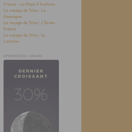
France – Le Pays d’Yvelines
Le voyage de Trice : La
Gascogne
Le voyage de Trice : L’Île-de-
France
Le voyage de Trice : la
Lorraine
ÉPHÉMÉRIDE LUNAIRE