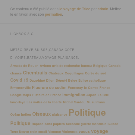
Ce contenu a été publié dans
le voyage de Trice
par
admin
. Mettez-
le en favori avec son
permalien
.
LIGHBOX S.G
MÉTÉO,RÊVE,SUISSE,CANADA,COTE
D’IVOIRE,BATEAU,VOYAGE,PLAISANCE,
Armada de Rouen
Avions
avis de recherche
bateau
Belgique
Canada
Chemtrails
chance
Châteaux
Coquillages
Corée du sud
Covid 19
Dauphiné
Dijon
Député Belge
Eglise catholique
Fluorure de sodim
Ermenonville
Fontenay-le-Comte
France
immigration
Google Maps
Histoire de France
Japon
La Brie
lamorlaye
Les voiles de la liberté
Michel Sardou
Musulmans
Politique
Oiseaux
Océan Indien
plaisance
Politique
Rapace
sans papiers
Seconde guerre mondiale
Suisse
voyage
voeux
Terre Neuve
train corail
Vicomte
Violences