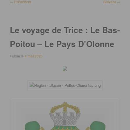
Navigation
←
Précédent
Suivant
→
des
articles
Le voyage de Trice : Le Bas-
Poitou – Le Pays D’Olonne
Publié le
4 mai 2026