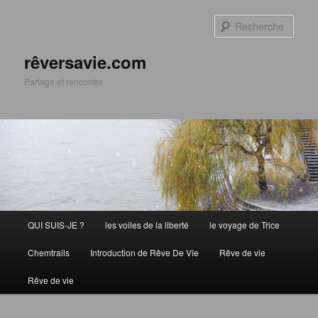
Aller
au
Rech
contenu
principal
rêversavie.com
Partage et rencontre
Menu
QUI SUIS-JE ?
les voiles de la liberté
le voyage de Trice
principal
Chemtrails
Introduction de Rêve De Vie
Rêve de vie
Rêve de vie