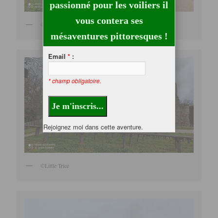
passionné pour les voiliers il
vous contera ses
©Little Trice
mésaventures pittoresques !
Email
*
:
* champ obligatoire.
Rejoignez moi dans cette aventure.
©Little Trice