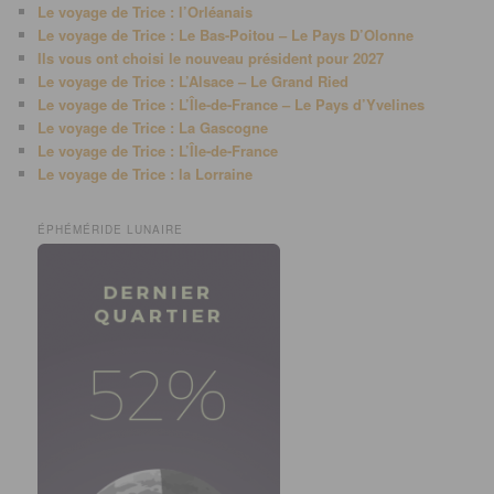
Le voyage de Trice : l’Orléanais
Le voyage de Trice : Le Bas-Poitou – Le Pays D’Olonne
Ils vous ont choisi le nouveau président pour 2027
Le voyage de Trice : L’Alsace – Le Grand Ried
Le voyage de Trice : L’Île-de-France – Le Pays d’Yvelines
Le voyage de Trice : La Gascogne
Le voyage de Trice : L’Île-de-France
Le voyage de Trice : la Lorraine
ÉPHÉMÉRIDE LUNAIRE