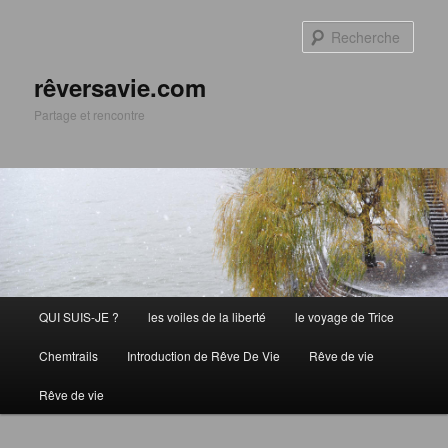
Aller
Aller
au
au
Rech
contenu
contenu
principal
secondaire
rêversavie.com
Partage et rencontre
Menu
QUI SUIS-JE ?
les voiles de la liberté
le voyage de Trice
principal
Chemtrails
Introduction de Rêve De Vie
Rêve de vie
Rêve de vie