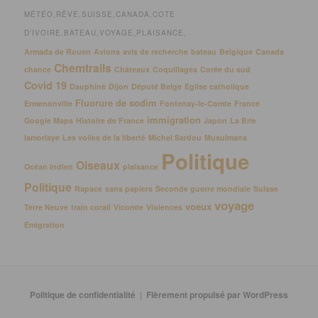
MÉTÉO,RÊVE,SUISSE,CANADA,COTE
D’IVOIRE,BATEAU,VOYAGE,PLAISANCE,
Armada de Rouen
Avions
avis de recherche
bateau
Belgique
Canada
Chemtrails
chance
Châteaux
Coquillages
Corée du sud
Covid 19
Dauphiné
Dijon
Député Belge
Eglise catholique
Fluorure de sodim
Ermenonville
Fontenay-le-Comte
France
immigration
Google Maps
Histoire de France
Japon
La Brie
lamorlaye
Les voiles de la liberté
Michel Sardou
Musulmans
Politique
Oiseaux
Océan Indien
plaisance
Politique
Rapace
sans papiers
Seconde guerre mondiale
Suisse
voyage
voeux
Terre Neuve
train corail
Vicomte
Violences
Émigration
Politique de confidentialité
Fièrement propulsé par WordPress