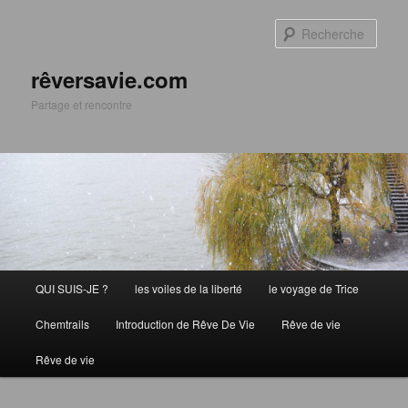
Aller
Aller
au
au
Rech
contenu
contenu
principal
secondaire
rêversavie.com
Partage et rencontre
Menu
QUI SUIS-JE ?
les voiles de la liberté
le voyage de Trice
principal
Chemtrails
Introduction de Rêve De Vie
Rêve de vie
Rêve de vie