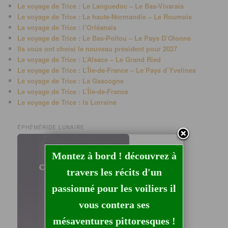
Le voyage de Trice : Le Languedoc – Le Bas-Vivarais
Le voyage de Trice : La haute-Normandie – Le Roumois
Le voyage de Trice : l’Orléanais
Le voyage de Trice : Le Bas-Poitou – Le Pays D’Olonne
Ils vous ont choisi le nouveau président pour 2027
Le voyage de Trice : L’Alsace – Le Grand Ried
Le voyage de Trice : L’Île-de-France – Le Pays d’Yvelines
Le voyage de Trice : La Gascogne
Le voyage de Trice : L’Île-de-France
Le voyage de Trice : la Lorraine
ÉPHÉMÉRIDE LUNAIRE
Montez à bord ! découvrez à
travers les récits d'un
passionné pour les voiliers il
vous contera ses
mésaventures pittoresques !