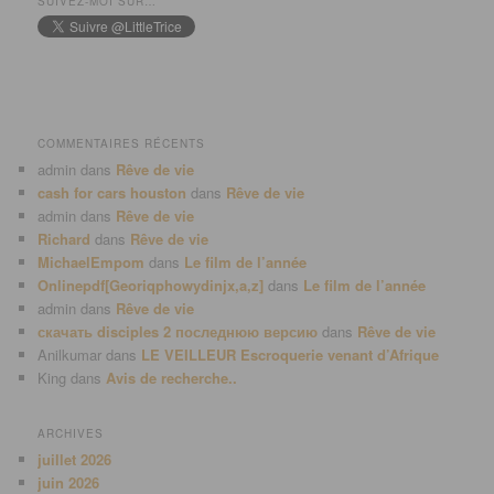
SUIVEZ-MOI SUR…
COMMENTAIRES RÉCENTS
admin
dans
Rêve de vie
cash for cars houston
dans
Rêve de vie
admin
dans
Rêve de vie
Richard
dans
Rêve de vie
MichaelEmpom
dans
Le film de l’année
Onlinepdf[Georiqphowydinjx,a,z]
dans
Le film de l’année
admin
dans
Rêve de vie
скачать disciples 2 последнюю версию
dans
Rêve de vie
Anilkumar
dans
LE VEILLEUR Escroquerie venant d’Afrique
King
dans
Avis de recherche..
ARCHIVES
juillet 2026
juin 2026