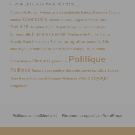
D’IVOIRE,BATEAU,VOYAGE,PLAISANCE,
Armada de Rouen
Avions
avis de recherche
bateau
Belgique
Canada
Chemtrails
chance
Châteaux
Coquillages
Corée du sud
Covid 19
Dauphiné
Dijon
Député Belge
Eglise catholique
Fluorure de sodim
Ermenonville
Fontenay-le-Comte
France
immigration
Google Maps
Histoire de France
Japon
La Brie
lamorlaye
Les voiles de la liberté
Michel Sardou
Musulmans
Politique
Oiseaux
Océan Indien
plaisance
Politique
Rapace
sans papiers
Seconde guerre mondiale
Suisse
voyage
voeux
Terre Neuve
train corail
Vicomte
Violences
Émigration
Politique de confidentialité
Fièrement propulsé par WordPress