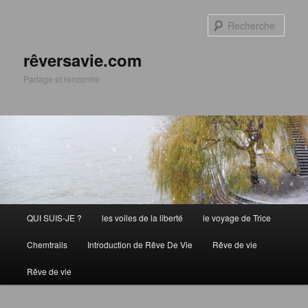
Aller
Aller
au
au
Rech
contenu
contenu
principal
secondaire
rêversavie.com
Partage et rencontre
Menu
QUI SUIS-JE ?
les voiles de la liberté
le voyage de Trice
principal
Chemtrails
Introduction de Rêve De Vie
Rêve de vie
Rêve de vie