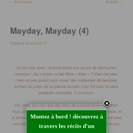
Navigation
←
Précédent
Suivant
→
des
articles
Mayday, Mayday (4)
Publié le
29 avril 2015
Et oui mes amis !
Aucune limite aux armes de destruction
massive !
Qui n’a pas vu les films «
Alien
» ?
Cela fait peur,
n’est-ce pas quand vous voyez des saloperies de bestioles
sortant du corps de ce pauvre humain s’est fini pour lui dans
quelques secondes, il va mourir.
Oui, mais ce n’est que des films de science-fiction me direz-
vous, pas si sûr voyez-vous…
Regardez la vidéo ci-dessous, et
Montez à bord ! découvrez à
si jamais vous en êtes atteint un jour, je pense que la mort sera
une délivrance…
Vous allez regarder le ciel sous un autre jour.
travers les récits d'un