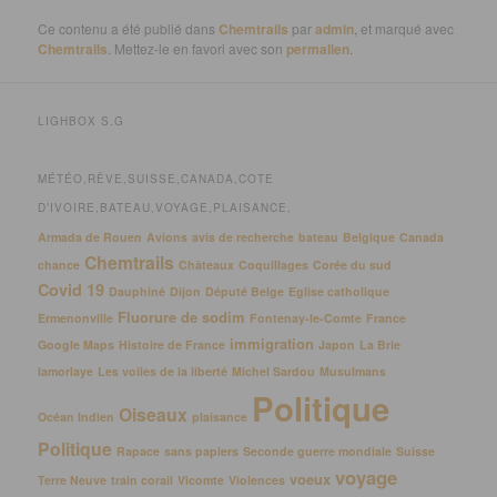
Ce contenu a été publié dans
Chemtrails
par
admin
, et marqué avec
Chemtrails
. Mettez-le en favori avec son
permalien
.
LIGHBOX S.G
MÉTÉO,RÊVE,SUISSE,CANADA,COTE
D’IVOIRE,BATEAU,VOYAGE,PLAISANCE,
Armada de Rouen
Avions
avis de recherche
bateau
Belgique
Canada
Chemtrails
chance
Châteaux
Coquillages
Corée du sud
Covid 19
Dauphiné
Dijon
Député Belge
Eglise catholique
Fluorure de sodim
Ermenonville
Fontenay-le-Comte
France
immigration
Google Maps
Histoire de France
Japon
La Brie
lamorlaye
Les voiles de la liberté
Michel Sardou
Musulmans
Politique
Oiseaux
Océan Indien
plaisance
Politique
Rapace
sans papiers
Seconde guerre mondiale
Suisse
voyage
voeux
Terre Neuve
train corail
Vicomte
Violences