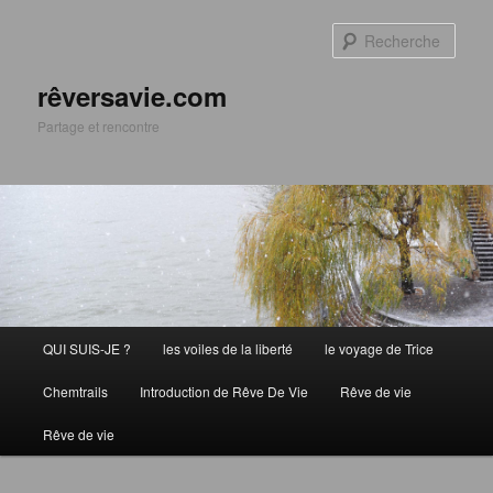
Aller
au
Rech
contenu
principal
rêversavie.com
Partage et rencontre
Menu
QUI SUIS-JE ?
les voiles de la liberté
le voyage de Trice
principal
Chemtrails
Introduction de Rêve De Vie
Rêve de vie
Rêve de vie