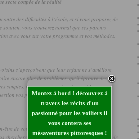
e secte coupée de la réalité
ncontre des difficultés à l’école, et si vous proposez de
e soutien, vous trouverez normal que ses parents
sion avec vous sur votre programme et vos méthodes.
voisins s’aperçoivent que leur enfant ne s’améliore
raire encore plus de problèmes, qu’il éprouve des
ices simples, vous vous attendrez à ce qu’ils vous
Montez à bord ! découvrez à
estion vos pratiques.
travers les récits d'un
passionné pour les voiliers il
vous contera ses
être de votre petit élève, et de conserver la
mésaventures pittoresques !
us chercherez à ne pas les décevoir.
Vous essaierez de