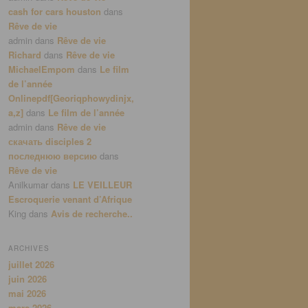
cash for cars houston
dans
Rêve de vie
admin
dans
Rêve de vie
Richard
dans
Rêve de vie
MichaelEmpom
dans
Le film
de l’année
Onlinepdf[Georiqphowydinjx,
a,z]
dans
Le film de l’année
admin
dans
Rêve de vie
скачать disciples 2
последнюю версию
dans
Rêve de vie
Anilkumar
dans
LE VEILLEUR
Escroquerie venant d’Afrique
King
dans
Avis de recherche..
ARCHIVES
juillet 2026
juin 2026
mai 2026
mars 2026