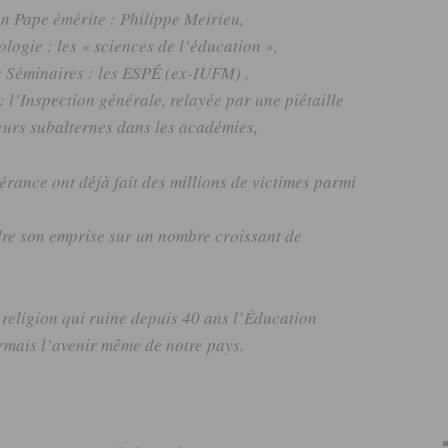
on Pape émérite :
Philippe
Meirieu
,
ologie :
les
« sciences de l’éducation »,
s Séminaires :
les
ESPÉ
(ex-IUFM)
,
:
l’Inspection générale, relayée par une piétaille
eurs subalternes dans les académies,
rance ont déjà fait des millions de victimes parmi
dre son emprise sur un nombre croissant de
a religion qui ruine depuis 40 ans l’Éducation
mais l’avenir même de notre pays.