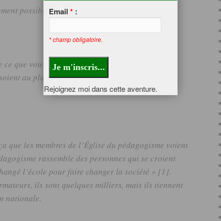
lement possible vos choix d’enseignement.
Email
*
:
* champ obligatoire.
e ce que vous faites, pour qu’ils comprennent votre
 soient au plus vite rassurés par les progrès de leur
Rejoignez moi dans cette aventure.
ça que les membres de l’Église du
pédagogisme
voient
dagogisme
rassemble des personnes qui se croient
hangé l’école pour faire changer la société »
[1]
.
mateurs, ils sont quelques milliers, mais ils tiennent
on nationale.