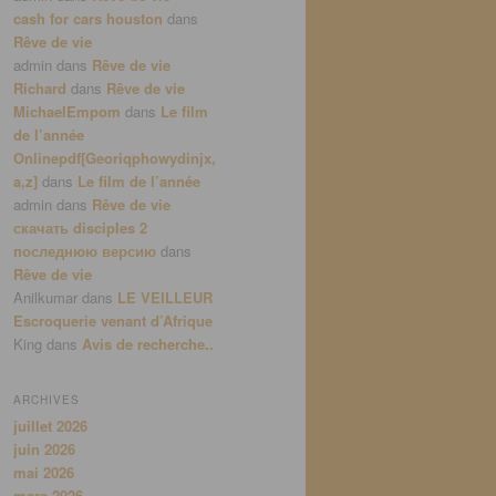
cash for cars houston
dans
Rêve de vie
admin
dans
Rêve de vie
Richard
dans
Rêve de vie
MichaelEmpom
dans
Le film
de l’année
Onlinepdf[Georiqphowydinjx,
a,z]
dans
Le film de l’année
admin
dans
Rêve de vie
скачать disciples 2
последнюю версию
dans
Rêve de vie
Anilkumar
dans
LE VEILLEUR
Escroquerie venant d’Afrique
King
dans
Avis de recherche..
ARCHIVES
juillet 2026
juin 2026
mai 2026
mars 2026