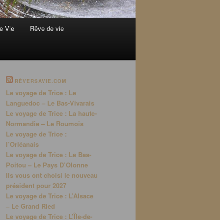
e Vie
Rêve de vie
RÊVERSAVIE.COM
Le voyage de Trice : Le
Languedoc – Le Bas-Vivarais
Le voyage de Trice : La haute-
Normandie – Le Roumois
Le voyage de Trice :
l’Orléanais
Le voyage de Trice : Le Bas-
Poitou – Le Pays D’Olonne
Ils vous ont choisi le nouveau
président pour 2027
Le voyage de Trice : L’Alsace
– Le Grand Ried
Le voyage de Trice : L’Île-de-