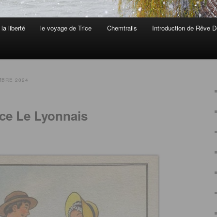
la liberté
le voyage de Trice
Chemtrails
Introduction de Rêve D
BRE 2024
ice Le Lyonnais