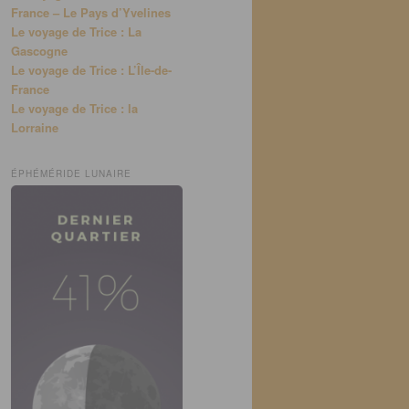
France – Le Pays d’Yvelines
Le voyage de Trice : La
Gascogne
Le voyage de Trice : L’Île-de-
France
Le voyage de Trice : la
Lorraine
ÉPHÉMÉRIDE LUNAIRE