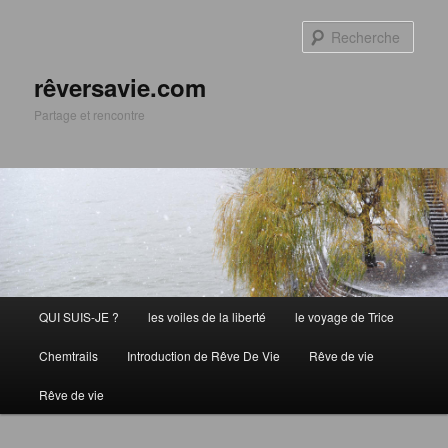
Aller
Aller
au
au
Rech
contenu
contenu
principal
secondaire
rêversavie.com
Partage et rencontre
Menu
QUI SUIS-JE ?
les voiles de la liberté
le voyage de Trice
principal
Chemtrails
Introduction de Rêve De Vie
Rêve de vie
Rêve de vie