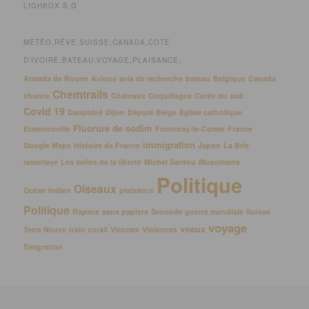
LIGHBOX S.G
MÉTÉO,RÊVE,SUISSE,CANADA,COTE
D’IVOIRE,BATEAU,VOYAGE,PLAISANCE,
Armada de Rouen
Avions
avis de recherche
bateau
Belgique
Canada
Chemtrails
chance
Châteaux
Coquillages
Corée du sud
Covid 19
Dauphiné
Dijon
Député Belge
Eglise catholique
Fluorure de sodim
Ermenonville
Fontenay-le-Comte
France
immigration
Google Maps
Histoire de France
Japon
La Brie
lamorlaye
Les voiles de la liberté
Michel Sardou
Musulmans
Politique
Oiseaux
Océan Indien
plaisance
Politique
Rapace
sans papiers
Seconde guerre mondiale
Suisse
voyage
voeux
Terre Neuve
train corail
Vicomte
Violences
Émigration