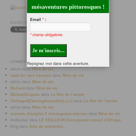
mésaventures pittoresques !
Email
*
:
SUIVEZ-MOI SUR…
* champ obligatoire.
COMMENTAIRES RÉCENTS
Rejoignez moi dans cette aventure.
admin
dans
Rêve de vie
cash for cars houston
dans
Rêve de vie
admin
dans
Rêve de vie
Richard
dans
Rêve de vie
MichaelEmpom
dans
Le film de l’année
Onlinepdf[Georiqphowydinjx,a,z]
dans
Le film de l’année
admin
dans
Rêve de vie
скачать disciples 2 последнюю версию
dans
Rêve de vie
Anilkumar
dans
LE VEILLEUR Escroquerie venant d’Afrique
King
dans
Avis de recherche..