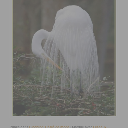
Publié dans
Blogging
,
Défilé de mode
|
Marqué avec
Oiseaux