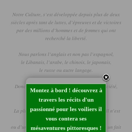
Notre Culture
, s
‘est développée depuis plus de deux
siècles après tant de luttes, d’épreuves et de victoires
par des millions d’hommes et de femmes q
ui ont
recherché la liberté.
Nous parlons l’anglais et non pas l’espagnol,
le Libanais, l’arabe, le chinois, le japonais,
le russe ou autre langage.
Donc, si vous voulez faire partie de notre société,
Montez à bord ! découvrez à
APPRENEZ
NOTRE
LANGUE
!!
travers les récits d'un
passionné pour les voiliers il
La plupart des Australiens croient en Dieu.
Il n’est
vous contera ses
pas question ici de « droit chrétien »
ou d’une quelconque pression politique, c
‘est un fait
mésaventures pittoresques !