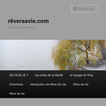
Aller
Aller
au
au
Rech
contenu
contenu
principal
secondaire
rêversavie.com
Partage et rencontre
Menu
QUI SUIS-JE ?
les voiles de la liberté
le voyage de Trice
principal
Chemtrails
Introduction de Rêve De Vie
Rêve de vie
Rêve de vie