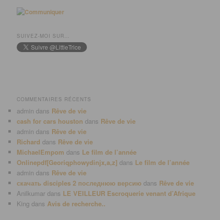
SUIVEZ-MOI SUR…
COMMENTAIRES RÉCENTS
admin
dans
Rêve de vie
cash for cars houston
dans
Rêve de vie
admin
dans
Rêve de vie
Richard
dans
Rêve de vie
MichaelEmpom
dans
Le film de l’année
Onlinepdf[Georiqphowydinjx,a,z]
dans
Le film de l’année
admin
dans
Rêve de vie
скачать disciples 2 последнюю версию
dans
Rêve de vie
Anilkumar
dans
LE VEILLEUR Escroquerie venant d’Afrique
King
dans
Avis de recherche..