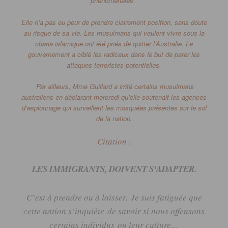
phénoménales.
Elle n’a pas eu peur de prendre clairement position,
sans doute
au risque de sa vie.
Les musulmans qui veulent vivre s
ous la
charia islamique o
nt été priés de quitter l’Australie.
Le
gouvernement a ciblé les radicaux dans le but de parer les
attaques terroristes potentielles.
Par ailleurs,
Mme Guillard a irrité certains
musulmans
australiens en déclarant mercredi
qu’elle soutenait les agences
d’espionnage
qui surveillent les mosquées présentes
sur le sol
de la nation.
Citation
:
LES
IMMIGRANTS
,
DOIVENT
S
‘
ADAPTER
.
C’est à prendre ou à laisser.
Je suis fatiguée que
cette nation s’inquiète
de savoir si nous offensons
certains individus
ou leur culture…