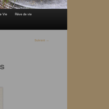
e Vie
Rêve de vie
Suivant
→
is