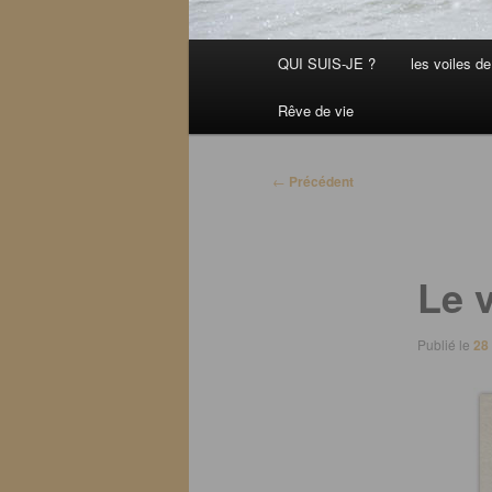
Menu
QUI SUIS-JE ?
les voiles de 
principal
Rêve de vie
Navigation
←
Précédent
des
articles
Le 
Publié le
28