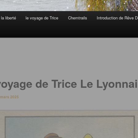
la liberté
le voyage de Trice
Chemtrails
Introduction de Rêve D
voyage de Trice Le Lyonna
 mars 2025