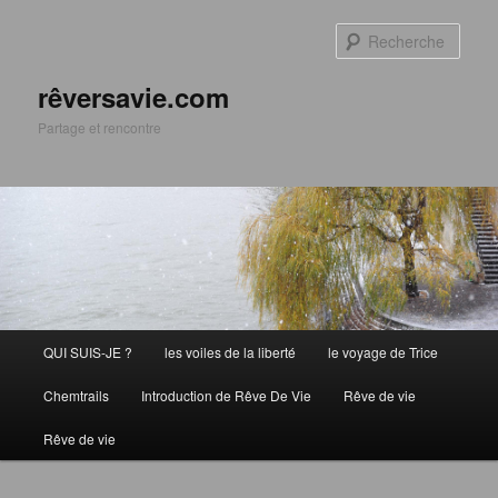
Aller
Aller
au
au
Rech
contenu
contenu
principal
secondaire
rêversavie.com
Partage et rencontre
Menu
QUI SUIS-JE ?
les voiles de la liberté
le voyage de Trice
principal
Chemtrails
Introduction de Rêve De Vie
Rêve de vie
Rêve de vie