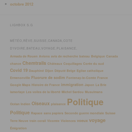
octobre 2012
LIGHBOX S.G
MÉTÉO,RÊVE,SUISSE,CANADA,COTE
D’IVOIRE,BATEAU,VOYAGE,PLAISANCE,
Armada de Rouen
Avions
avis de recherche
bateau
Belgique
Canada
Chemtrails
chance
Châteaux
Coquillages
Corée du sud
Covid 19
Dauphiné
Dijon
Député Belge
Eglise catholique
Fluorure de sodim
Ermenonville
Fontenay-le-Comte
France
immigration
Google Maps
Histoire de France
Japon
La Brie
lamorlaye
Les voiles de la liberté
Michel Sardou
Musulmans
Politique
Oiseaux
Océan Indien
plaisance
Politique
Rapace
sans papiers
Seconde guerre mondiale
Suisse
voyage
voeux
Terre Neuve
train corail
Vicomte
Violences
Émigration