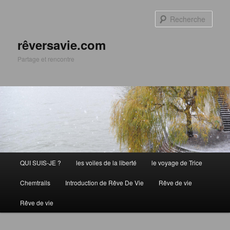
Aller
Aller
au
au
Rech
contenu
contenu
principal
secondaire
rêversavie.com
Partage et rencontre
Menu
QUI SUIS-JE ?
les voiles de la liberté
le voyage de Trice
principal
Chemtrails
Introduction de Rêve De Vie
Rêve de vie
Rêve de vie