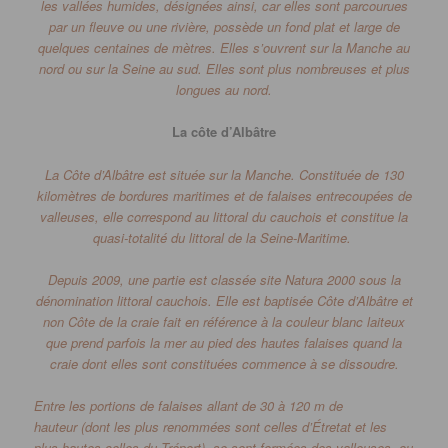
les vallées humides, désignées ainsi, car elles sont parcourues
par un fleuve ou une rivière, possède un fond plat et large de
quelques centaines de mètres.
Elles s’ouvrent sur la Manche au
nord ou sur la Seine au sud.
Elles sont plus nombreuses et plus
longues au nord.
La côte d’Albâtre
La Côte d’Albâtre est située sur la Manche.
Constituée de 130
kilomètres de bordures maritimes et de falaises entrecoupées de
valleuses, elle correspond au littoral du cauchois et constitue la
quasi-totalité du littoral de la Seine-Maritime.
Depuis 2009, une partie est classée site
Natura
2000 sous la
dénomination littoral cauchois.
Elle est baptisée Côte d’Albâtre et
non Côte de la craie fait en référence à la couleur blanc laiteux
que prend parfois la mer au pied des hautes falaises quand la
craie dont elles sont constituées commence à se dissoudre.
Entre les portions de falaises allant de 30 à 120 m de
hauteur
(dont les plus renommées sont celles d’
Étretat
et les
plus hautes celles du Tréport)
, se sont formées des valleuses, ou