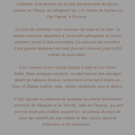
d’altitude.
Il se termine par le plus bel ensemble de hautes
falaises en France, qui atteignent les 110 mètres de hauteur au
Cap
Fagnet
, à
Fécamp
.
Ce sont de véritables murs verticaux de craie et de silex.
Le
plateau cauchois appartient à l’ensemble géologique du bassin
parisien, formé à l’ère secondaire.
Le sous-sol est constitué
d’une grande épaisseur de craie, pouvant mesurer jusqu’à 200
mètres de profondeur.
Il est couvert d’une couche d’argile à silex et d’un limon
fertile.
Dans quelques secteurs, on peut trouver des placages
datant de l’époque éocène, notamment entre Saint-Valery-en-
Caux et Dieppe
(sables, grès, argiles inhabituels pour la région)
.
Il faut signaler la présence de quelques accidents tectoniques
:
anticlinal de Villequier et de
Yerville
, faille de
Fécamp
, qui sont
somme toute peu visibles aujourd’hui.
Le plateau du pays de
Caux est entaillé par des vallées et des vallons tapissés
d’alluvions et de sédiments :