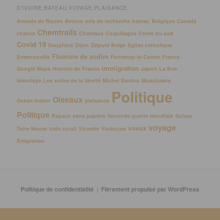
D’IVOIRE,BATEAU,VOYAGE,PLAISANCE,
Armada de Rouen
Avions
avis de recherche
bateau
Belgique
Canada
Chemtrails
chance
Châteaux
Coquillages
Corée du sud
Covid 19
Dauphiné
Dijon
Député Belge
Eglise catholique
Fluorure de sodim
Ermenonville
Fontenay-le-Comte
France
immigration
Google Maps
Histoire de France
Japon
La Brie
lamorlaye
Les voiles de la liberté
Michel Sardou
Musulmans
Politique
Oiseaux
Océan Indien
plaisance
Politique
Rapace
sans papiers
Seconde guerre mondiale
Suisse
voyage
voeux
Terre Neuve
train corail
Vicomte
Violences
Émigration
Politique de confidentialité
Fièrement propulsé par WordPress