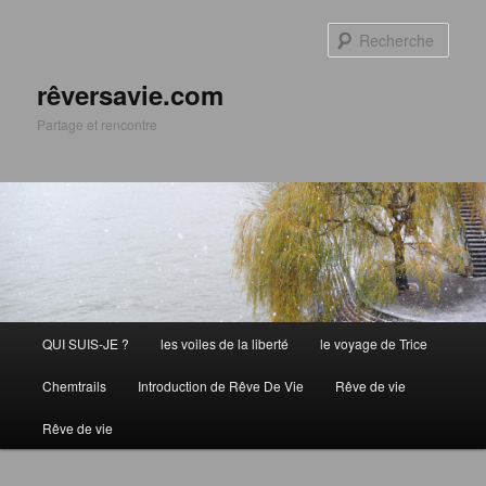
Aller
Aller
au
au
Rech
contenu
contenu
principal
secondaire
rêversavie.com
Partage et rencontre
Menu
QUI SUIS-JE ?
les voiles de la liberté
le voyage de Trice
principal
Chemtrails
Introduction de Rêve De Vie
Rêve de vie
Rêve de vie