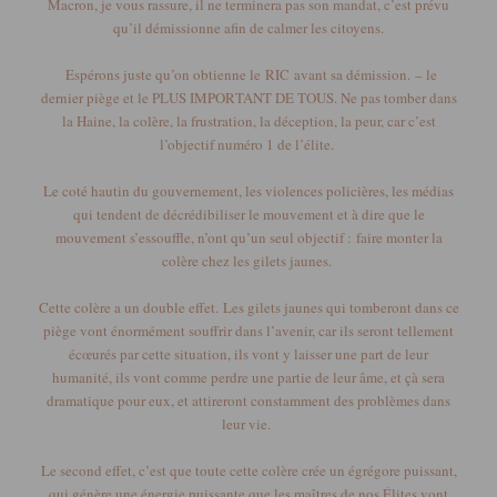
Macron, je vous rassure, il ne terminera pas son mandat, c’est prévu
qu’il démissionne afin de calmer les citoyens.
Espérons juste qu’on obtienne le
RIC
avant sa démission.
– le
dernier piège et le PLUS IMPORTANT DE TOUS.
Ne pas tomber dans
la Haine, la colère, la frustration, la déception, la peur, car c’est
l’objectif numéro 1 de l’élite.
Le coté hautin du gouvernement, les violences policières, les médias
qui tendent de décrédibiliser le mouvement et à dire que le
mouvement s’essouffle, n’ont qu’un seul objectif :
faire monter la
colère chez les gilets jaunes.
Cette colère a un double effet.
Les gilets jaunes qui tomberont dans ce
piège vont énormément souffrir dans l’avenir, car ils seront tellement
écœurés par cette situation, ils vont y laisser une part de leur
humanité, ils vont comme perdre une partie de leur âme, et çà sera
dramatique pour eux, et attireront constamment des problèmes dans
leur vie.
Le second effet, c’est que toute cette colère crée un égrégore puissant,
qui génère une énergie puissante que les maîtres de nos Élites vont