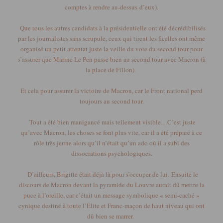
comptes à rendre au-dessus
d’eux)
.
Que tous les autres candidats à la présidentielle ont été décrédibilisés
par les journalistes s
ans scrupule, ceux qui tirent les ficelles ont même
organisé un petit attentat juste la veille du vote du second tour pour
s’assurer que Marine Le Pen passe bien au second tour avec Macron
(à
la place de Fillon)
.
Et cela pour assurer la victoire de Macron, car le Front national perd
toujours au second tour.
Tout a été bien manigancé mais tellement visible…
C
’est juste
qu’avec Macron, les choses se font plus vite, car il a été préparé à ce
rôle très jeune alors qu’il n’était qu’un ado où il a subi des
dissociations psychologiques.
D’ailleurs, Brigitte était déjà là pour s’occuper de lui.
Ensuite le
discours de Macron devant la pyramide du Louvre aurait dû mettre la
puce à l’oreille, car c’était un message symbolique « semi-caché »
cynique destiné à toute l’Élite et Franc-maçon de haut niveau qui ont
dû bien se marrer.