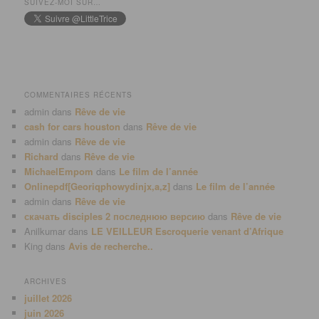
SUIVEZ-MOI SUR…
COMMENTAIRES RÉCENTS
admin
dans
Rêve de vie
cash for cars houston
dans
Rêve de vie
admin
dans
Rêve de vie
Richard
dans
Rêve de vie
MichaelEmpom
dans
Le film de l’année
Onlinepdf[Georiqphowydinjx,a,z]
dans
Le film de l’année
admin
dans
Rêve de vie
скачать disciples 2 последнюю версию
dans
Rêve de vie
Anilkumar
dans
LE VEILLEUR Escroquerie venant d’Afrique
King
dans
Avis de recherche..
ARCHIVES
juillet 2026
juin 2026