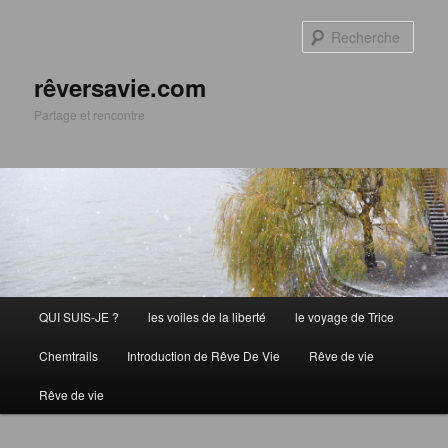
Aller
Aller
au
au
Rech
contenu
contenu
principal
secondaire
rêversavie.com
Partage et rencontre
Menu
QUI SUIS-JE ?
les voiles de la liberté
le voyage de Trice
principal
Chemtrails
Introduction de Rêve De Vie
Rêve de vie
Rêve de vie