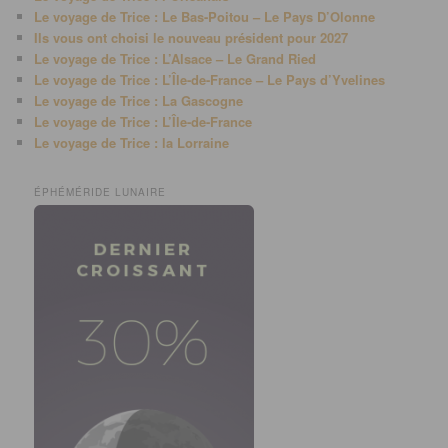
Le voyage de Trice : Le Bas-Poitou – Le Pays D’Olonne
Ils vous ont choisi le nouveau président pour 2027
Le voyage de Trice : L’Alsace – Le Grand Ried
Le voyage de Trice : L’Île-de-France – Le Pays d’Yvelines
Le voyage de Trice : La Gascogne
Le voyage de Trice : L’Île-de-France
Le voyage de Trice : la Lorraine
ÉPHÉMÉRIDE LUNAIRE