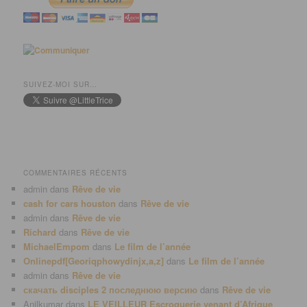
SUIVEZ-MOI SUR…
COMMENTAIRES RÉCENTS
admin
dans
Rêve de vie
cash for cars houston
dans
Rêve de vie
admin
dans
Rêve de vie
Richard
dans
Rêve de vie
MichaelEmpom
dans
Le film de l’année
Onlinepdf[Georiqphowydinjx,a,z]
dans
Le film de l’année
admin
dans
Rêve de vie
скачать disciples 2 последнюю версию
dans
Rêve de vie
Anilkumar
dans
LE VEILLEUR Escroquerie venant d’Afrique