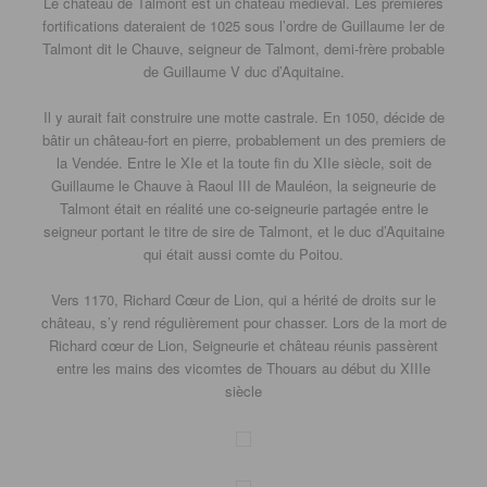
Le château de Talmont est un château médiéval. Les premières
fortifications dateraient de 1025 sous l’ordre de Guillaume Ier de
Talmont dit le Chauve, seigneur de Talmont, demi-frère probable
de Guillaume V duc d’Aquitaine.
Il y aurait fait construire une motte castrale. En 1050, décide de
bâtir un château-fort en pierre, probablement un des premiers de
la Vendée. Entre le XIe et la toute fin du XIIe siècle, soit de
Guillaume le Chauve à Raoul III de Mauléon, la seigneurie de
Talmont était en réalité une co-seigneurie partagée entre le
seigneur portant le titre de sire de Talmont, et le duc d’Aquitaine
qui était aussi comte du Poitou.
Vers 1170, Richard Cœur de Lion, qui a hérité de droits sur le
château, s’y rend régulièrement pour chasser. Lors de la mort de
Richard cœur de Lion, Seigneurie et château réunis passèrent
entre les mains des vicomtes de Thouars au début du XIIIe
siècle