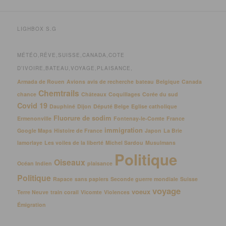
LIGHBOX S.G
MÉTÉO,RÊVE,SUISSE,CANADA,COTE
D’IVOIRE,BATEAU,VOYAGE,PLAISANCE,
Armada de Rouen
Avions
avis de recherche
bateau
Belgique
Canada
Chemtrails
chance
Châteaux
Coquillages
Corée du sud
Covid 19
Dauphiné
Dijon
Député Belge
Eglise catholique
Fluorure de sodim
Ermenonville
Fontenay-le-Comte
France
immigration
Google Maps
Histoire de France
Japon
La Brie
lamorlaye
Les voiles de la liberté
Michel Sardou
Musulmans
Politique
Oiseaux
Océan Indien
plaisance
Politique
Rapace
sans papiers
Seconde guerre mondiale
Suisse
voyage
voeux
Terre Neuve
train corail
Vicomte
Violences
Émigration