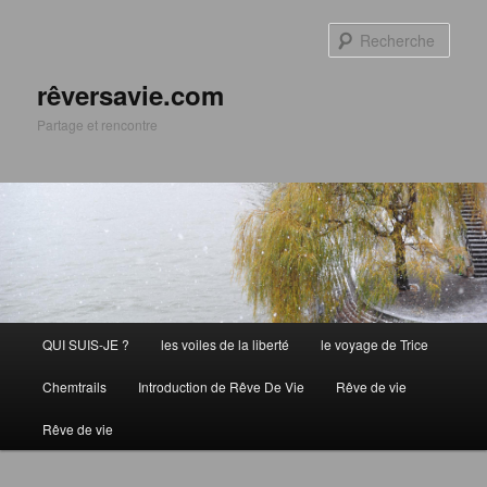
Aller
Aller
au
au
Rech
contenu
contenu
principal
secondaire
rêversavie.com
Partage et rencontre
Menu
QUI SUIS-JE ?
les voiles de la liberté
le voyage de Trice
principal
Chemtrails
Introduction de Rêve De Vie
Rêve de vie
Rêve de vie