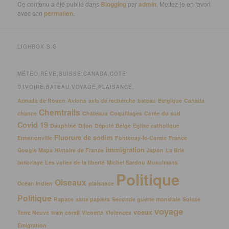
Ce contenu a été publié dans
Blogging
par
admin
. Mettez-le en favori
avec son
permalien
.
LIGHBOX S.G
MÉTÉO,RÊVE,SUISSE,CANADA,COTE
D’IVOIRE,BATEAU,VOYAGE,PLAISANCE,
Armada de Rouen
Avions
avis de recherche
bateau
Belgique
Canada
Chemtrails
chance
Châteaux
Coquillages
Corée du sud
Covid 19
Dauphiné
Dijon
Député Belge
Eglise catholique
Fluorure de sodim
Ermenonville
Fontenay-le-Comte
France
immigration
Google Maps
Histoire de France
Japon
La Brie
lamorlaye
Les voiles de la liberté
Michel Sardou
Musulmans
Politique
Oiseaux
Océan Indien
plaisance
Politique
Rapace
sans papiers
Seconde guerre mondiale
Suisse
voyage
voeux
Terre Neuve
train corail
Vicomte
Violences
Émigration