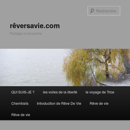
Aller
au
Rech
contenu
principal
rêversavie.com
Partage et rencontre
Menu
QUI SUIS-JE ?
les voiles de la liberté
le voyage de Trice
principal
Chemtrails
Introduction de Rêve De Vie
Rêve de vie
Rêve de vie